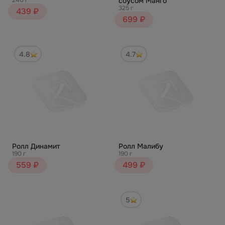
240 г
соусом Манго
325 г
439 ₽
699 ₽
4.8
4.7
Ролл Динамит
Ролл Малибу
190 г
190 г
559 ₽
499 ₽
5