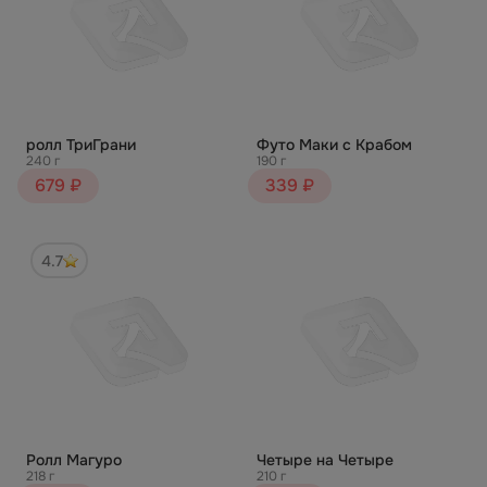
ролл ТриГрани
Футо Маки с Крабом
240 г
190 г
679 ₽
339 ₽
4.7
Ролл Магуро
Четыре на Четыре
218 г
210 г