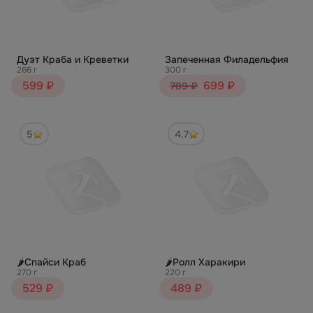
Дуэт Краба и Креветки
Запеченная Филадельфия
266 г
300 г
599 ₽
699 ₽
789 ₽
5
4.7
🌶Спайси Краб
🌶Ролл Харакири
270 г
220 г
529 ₽
489 ₽