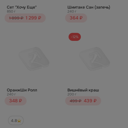
Сет "Хочу Еще"
Шиитаке Сан (запечь)
850 г
240 г
1 299 ₽
364 ₽
1 899 ₽
-12%
ОранжШи Ролл
Вишнёвый краш
240 г
200 г
348 ₽
439 ₽
499 ₽
4.8