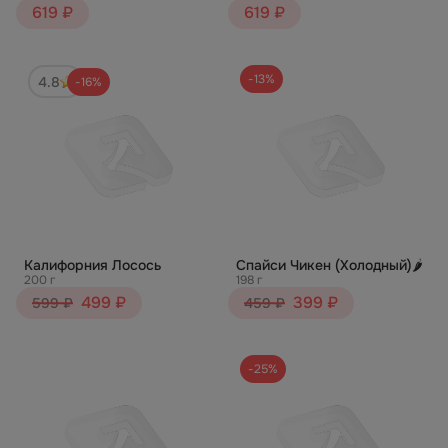
619 ₽
619 ₽
-13%
4.8
-16%
Калифорния Лосось
Спайси Чикен (Холодный)🌶️
200 г
198 г
499 ₽
399 ₽
599 ₽
459 ₽
-25%