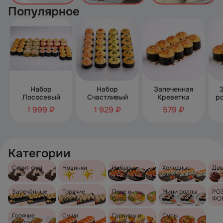
Популярное
Набор
Набор
Запеченная
Лососевый
Счастливый
Креветка
ро
1 999 ₽
1 929 ₽
579 ₽
Категории
Стрит фуд
Новинки
Наборы
Холодные
Дес
роллы
Запечённые
Горячие
Поке и
Мини роллы
РО
роллы
роллы
Салаты
ФО
Горячие
Суши
Гарниры и
Супы
блюда
закуски