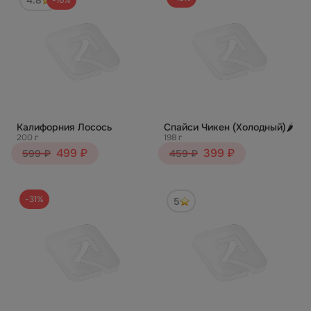
Калифорния Лосось
Спайси Чикен (Холодный)🌶️
200 г
198 г
499 ₽
399 ₽
599 ₽
459 ₽
-31%
5