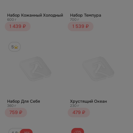
Набор Кожанный Холодный
Набор Темпура
600 г
700 г
1 439 ₽
1 539 ₽
5
Набор Для Себя
Хрустящий Океан
360 г
230 г
759 ₽
479 ₽
-13%
4.8
-16%