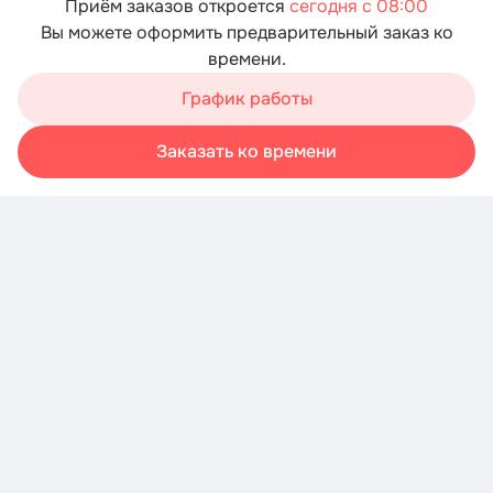
Приём заказов откроется
сегодня с 08:00
Вы можете оформить предварительный заказ ко
времени.
Мы используем cookies для быстрой работы сайта. Для
сбора статистики используется «Яндекс.Метрика».
График работы
Продолжая пользоваться сайтом, вы принимаете
условия обработки персональных данных
Заказать ко времени
Хорошо
Корзина
Каталог
Акции
Профиль