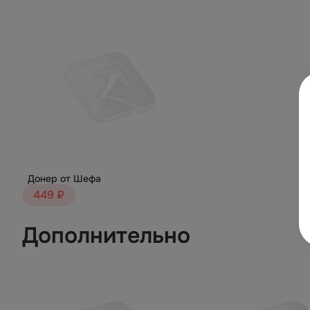
Донер от Шефа
449 ₽
Дополнительно