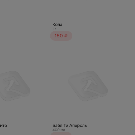
Кола
1 л
150 ₽
хито
Бабл Ти Апероль
400 мл