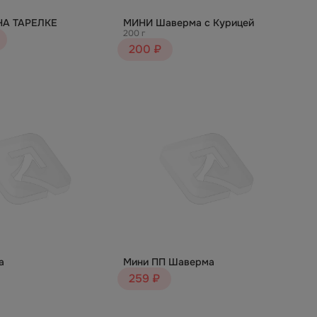
А ТАРЕЛКЕ
МИНИ Шаверма с Курицей
200 г
200 ₽
а
Мини ПП Шаверма
259 ₽