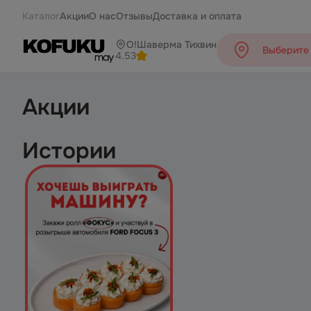
KOFUKUmay — доставка суши и роллов | Каталог
Каталог
Акции
О нас
Отзывы
Доставка и оплата
О!Шаверма Тихвин
Выберите 
4.53
Акции
Истории