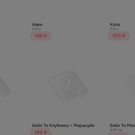
Киви
Кола
0.5 л
0.5 л
149 ₽
100 ₽
Бабл Ти Клубника + Маракуйя
Бабл Ти Мо
400 мл
199 ₽