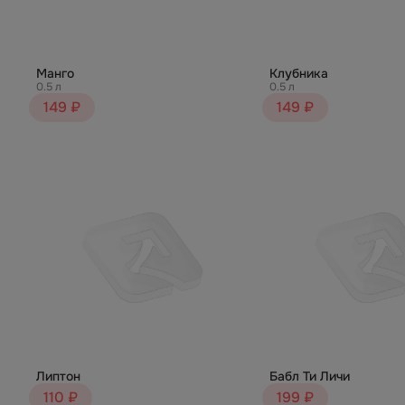
Манго
Клубника
0.5 л
0.5 л
149 ₽
149 ₽
Липтон
Бабл Ти Личи
110 ₽
199 ₽