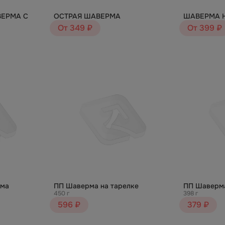
ЕРМА С
ОСТРАЯ ШАВЕРМА
ШАВЕРМА Н
От 349 ₽
От 399 ₽
ма
ПП Шаверма на тарелке
ПП Шаверм
450 г
398 г
596 ₽
379 ₽