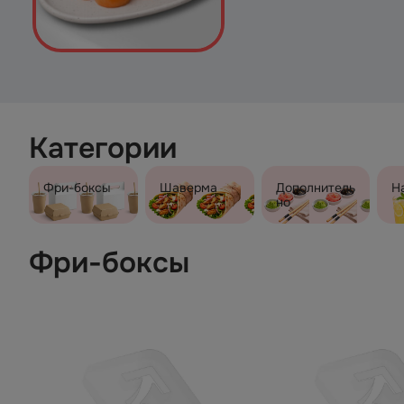
Категории
Фри-боксы
Шаверма
Дополнитель
Н
но
Фри-боксы